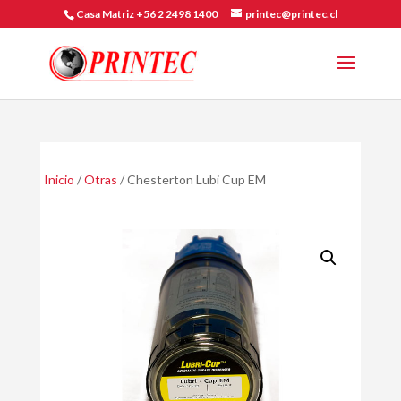
Casa Matriz +56 2 2498 1400
printec@printec.cl
Inicio
/
Otras
/ Chesterton Lubi Cup EM