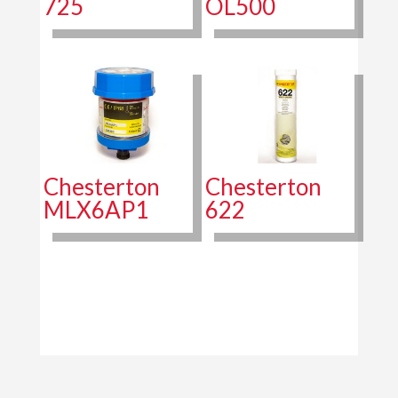
725
OL500
Chesterton
Chesterton
MLX6AP1
622