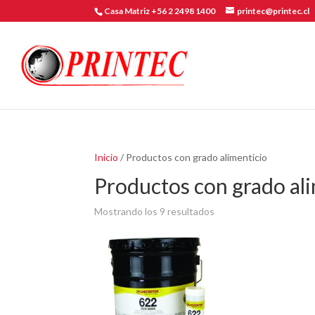
Casa Matriz +56 2 2498 1400
printec@printec.cl
Inicio
/ Productos con grado alimenticio
Productos con grado al
Mostrando los 9 resultados