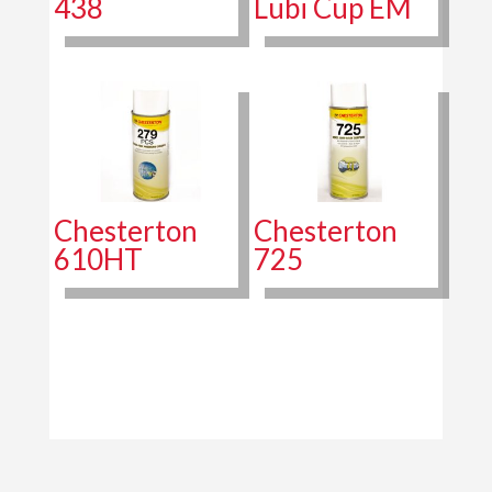
438
Lubi Cup EM
Chesterton
Chesterton
610HT
725