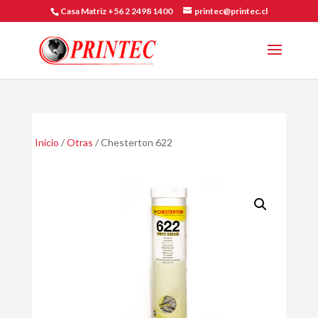
Casa Matriz +56 2 2498 1400
printec@printec.cl
Inicio
/
Otras
/ Chesterton 622