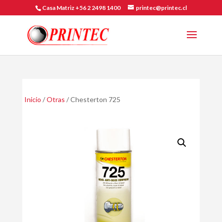
Casa Matriz +56 2 2498 1400
printec@printec.cl
Inicio
/
Otras
/ Chesterton 725