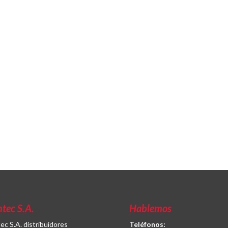
ntec S.A.
Hablemos
tec S.A. distribuidores
Teléfonos: