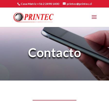
Casa Matriz +56 2 2498 1400
printec@printec.cl
Contacto