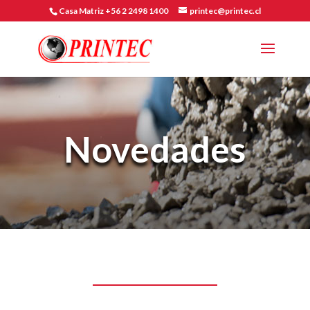
Casa Matriz +56 2 2498 1400
printec@printec.cl
Novedades