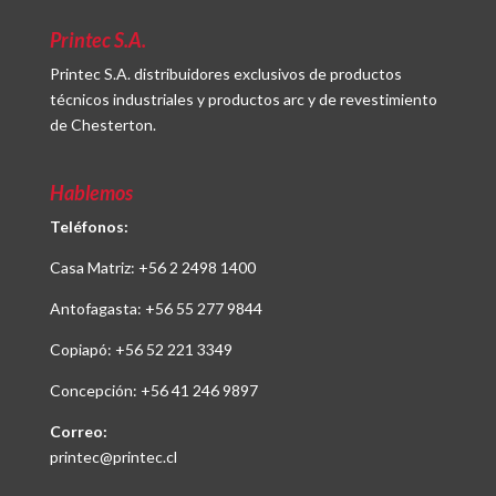
Printec S.A.
Printec S.A. distribuidores exclusivos de productos
técnicos industriales y productos arc y de revestimiento
de Chesterton.
Hablemos
Teléfonos:
Casa Matriz:
+56 2 2498 1400
Antofagasta:
+56 55 277 9844
Copiapó:
+56 52 221 3349
Concepción:
+56 41 246 9897
Correo:
printec@printec.cl