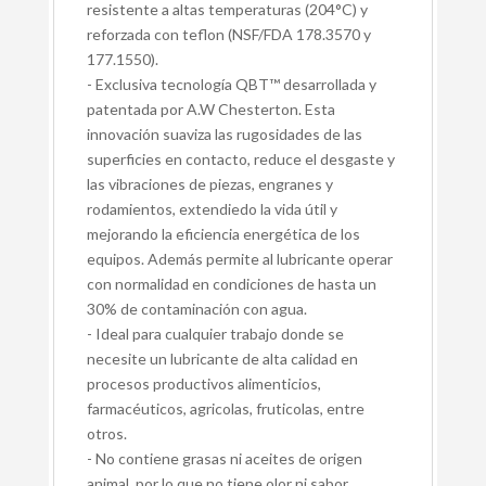
resistente a altas temperaturas (204°C) y
reforzada con teflon (NSF/FDA 178.3570 y
177.1550).
- Exclusiva tecnología QBT™ desarrollada y
patentada por A.W Chesterton. Esta
innovación suaviza las rugosidades de las
superficies en contacto, reduce el desgaste y
las vibraciones de piezas, engranes y
rodamientos, extendiedo la vida útil y
mejorando la eficiencia energética de los
equipos. Además permite al lubricante operar
con normalidad en condiciones de hasta un
30% de contaminación con agua.
- Ideal para cualquier trabajo donde se
necesite un lubricante de alta calidad en
procesos productivos alimenticios,
farmacéuticos, agricolas, fruticolas, entre
otros.
- No contiene grasas ni aceites de origen
animal, por lo que no tiene olor ni sabor.