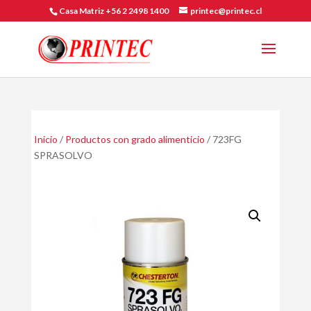
Casa Matriz +56 2 2498 1400
printec@printec.cl
Inicio
/
Productos con grado alimenticio
/ 723FG
SPRASOLVO