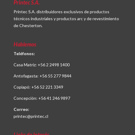
Printec S.A.
Printec S.A. distribuidores exclusivos de productos
técnicos industriales y productos arc y de revestimiento
de Chesterton.
Hablemos
Teléfonos:
Casa Matriz:
+56 2 2498 1400
Antofagasta:
+56 55 277 9844
Copiapó:
+56 52 221 3349
Concepción:
+56 41 246 9897
Correo:
printec@printec.cl
Links de Interés