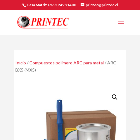
Casa Matriz +56 2 2498 1400
printec@printec.cl
Inicio
/
Compuestos polimero ARC para metal
/ ARC
BX5 (MX5)