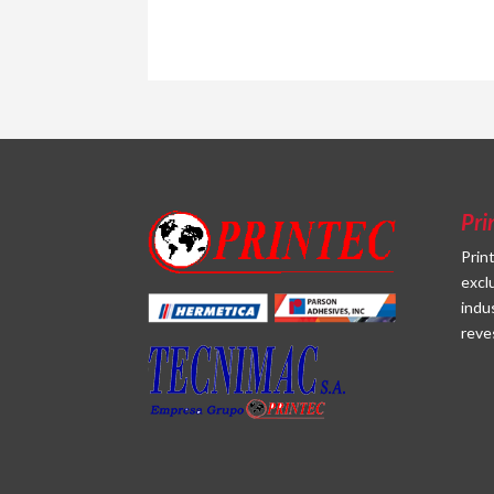
Pri
Prin
excl
indu
reve