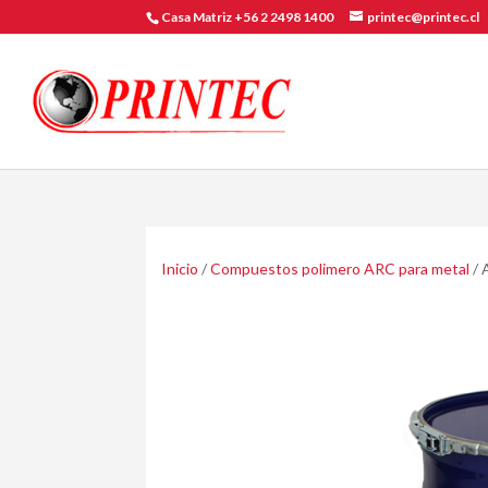
Casa Matriz +56 2 2498 1400
printec@printec.cl
Inicio
/
Compuestos polimero ARC para metal
/ 