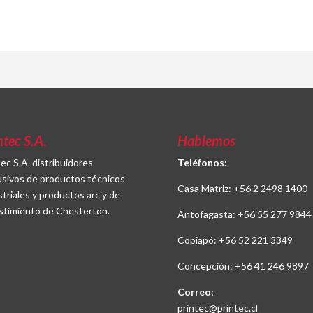
ntec S.A.
Hablemos
tec S.A. distribuidores
Teléfonos:
usivos de productos técnicos
Casa Matriz:
+56 2 2498 1400
striales y productos arc y de
stimiento de Chesterton.
Antofagasta:
+56 55 277 9844
Copiapó:
+56 52 221 3349
Concepción:
+56 41 246 9897
Correo:
printec@printec.cl