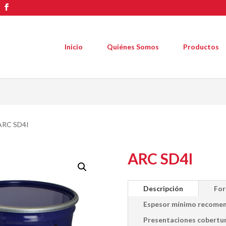
Inicio
Quiénes Somos
Productos
ARC SD4I
ARC SD4I
Descripción
For
Espesor mínimo recome
Presentaciones cobertur