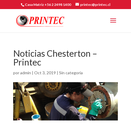
Casa Matriz +56 2 2498 1400
printec@printec.cl
Noticias Chesterton –
Printec
por
admin
|
Oct 3, 2019
|
Sin categoría