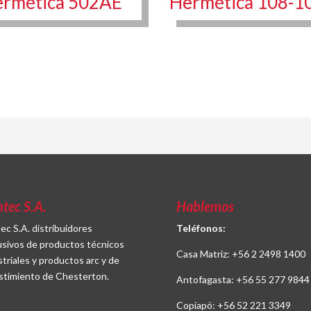
rmética 502AE
Hermética 108-1
ntec S.A.
Hablemos
tec S.A. distribuidores
Teléfonos:
usivos de productos técnicos
Casa Matriz:
+56 2 2498 1400
striales y productos arc y de
stimiento de Chesterton.
Antofagasta:
+56 55 277 9844
Copiapó:
+56 52 221 3349