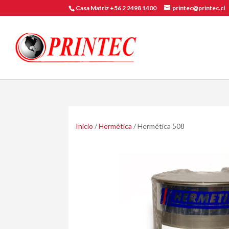
Casa Matriz +56 2 2498 1400
printec@printec.cl
Inicio
/
Hermética
/ Hermética 508