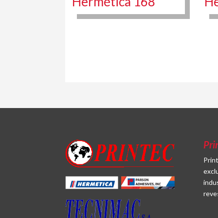
Hermética 168
He
Pri
Prin
excl
indu
reve