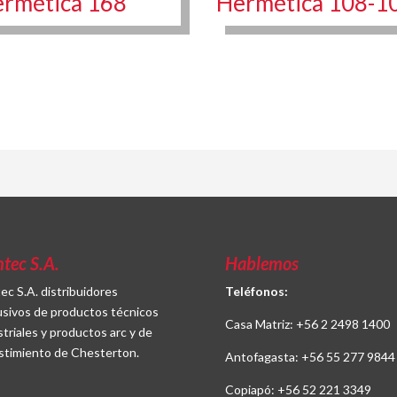
rmética 168
Hermética 108-1
ntec S.A.
Hablemos
tec S.A. distribuidores
Teléfonos:
usivos de productos técnicos
Casa Matriz:
+56 2 2498 1400
striales y productos arc y de
stimiento de Chesterton.
Antofagasta:
+56 55 277 9844
Copiapó:
+56 52 221 3349