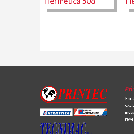
Hermética 508
He
Pri
Prin
excl
indu
reve