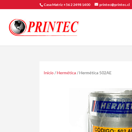
Casa Matriz +56 2 2498 1400
printec@printec.cl
Inicio
/
Hermética
/ Hermética 502AE