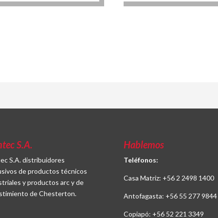
ntec S.A.
Hablemos
tec S.A. distribuidores
Teléfonos:
usivos de productos técnicos
Casa Matriz:
+56 2 2498 1400
striales y productos arc y de
stimiento de Chesterton.
Antofagasta:
+56 55 277 9844
Copiapó:
+56 52 221 3349