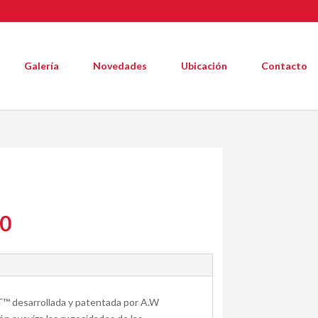
Galería
Novedades
Ubicación
Contacto
30
T™ desarrollada y patentada por A.W