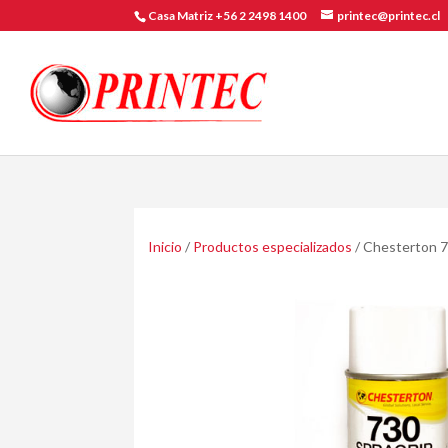
Casa Matriz +56 2 2498 1400
printec@printec.cl
Inicio
/
Productos especializados
/ Chesterton 