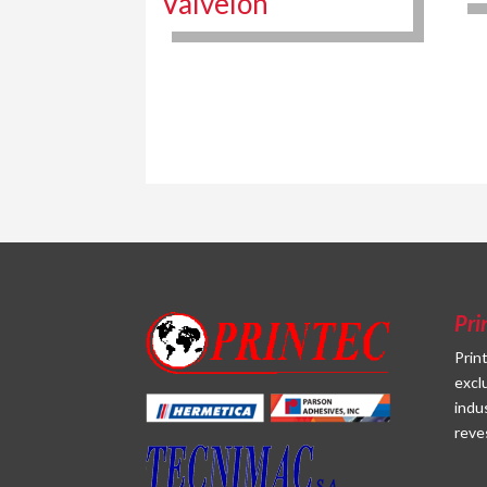
Valvelon
Pri
Prin
excl
indu
reve