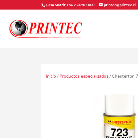
Casa Matriz +56 2 2498 1400
printec@printec.cl
Inicio
/
Productos especializados
/ Chesterton 