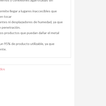
 pernos y conexiones agarrotadas sin
permite llegar a lugares inaccecibles que
en tocar
cantes ni desplazadores de humedad, ya que
e penetración.
tros productos que puedan dañar el metal
un 95% de producto utilizable, ya que
nte.
ados