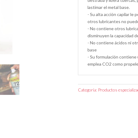
destraba y libera tuercas,
lastimar el metal base.
- Su alta acción capilar le 
otros lubricantes no pued
- No contiene otros lubri
disminuyen la capacidad d
- No contiene ácidos ni o
base
- Su formulación contiene 
emplea CO2 como propele
Categoría:
Productos especializ