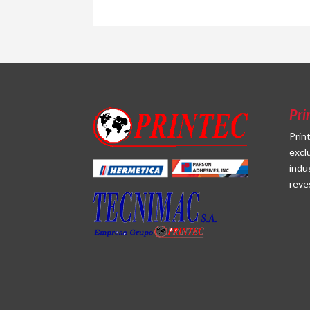
Pri
Prin
excl
indu
reve