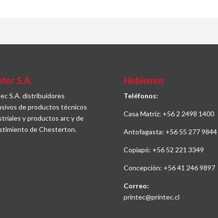
ntec S.A.
Hablemos
tec S.A. distribuidores
Teléfonos:
usivos de productos técnicos
Casa Matriz:
+56 2 2498 1400
striales y productos arc y de
stimiento de Chesterton.
Antofagasta:
+56 55 277 9844
Copiapó:
+56 52 221 3349
Concepción:
+56 41 246 9897
Correo:
printec@printec.cl