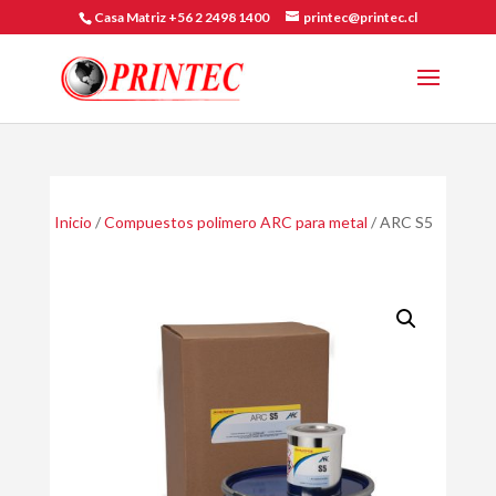
Casa Matriz +56 2 2498 1400
printec@printec.cl
Inicio
/
Compuestos polimero ARC para metal
/ ARC S5