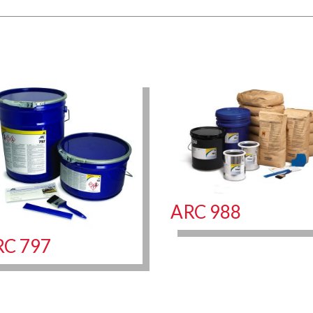
ARC 988
RC 797