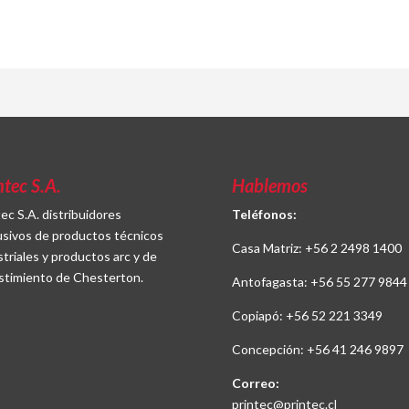
ntec S.A.
Hablemos
tec S.A. distribuidores
Teléfonos:
usivos de productos técnicos
Casa Matriz:
+56 2 2498 1400
striales y productos arc y de
stimiento de Chesterton.
Antofagasta:
+56 55 277 9844
Copiapó:
+56 52 221 3349
Concepción:
+56 41 246 9897
Correo:
printec@printec.cl