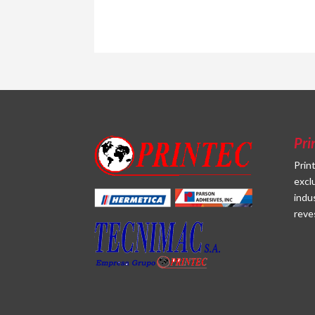
Pri
Prin
excl
indu
reve