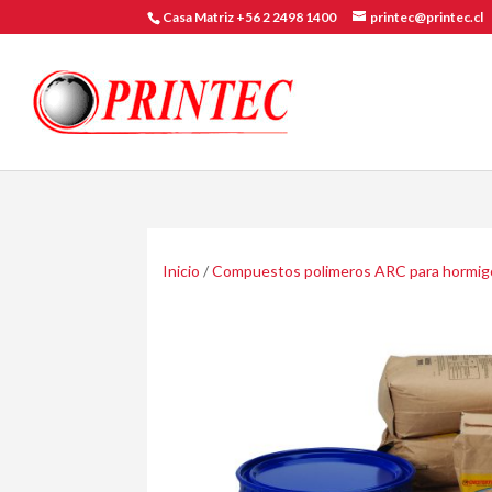
Casa Matriz +56 2 2498 1400
printec@printec.cl
Inicio
/
Compuestos polimeros ARC para hormig