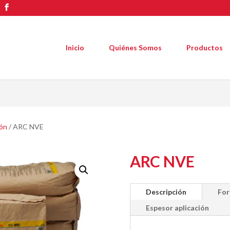
Inicio
Quiénes Somos
Productos
ón
/ ARC NVE
ARC NVE
Descripción
For
Espesor aplicación