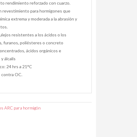
lto rendimiento reforzado con cuarzo.
un revestimiento para hormigones que
uímica extrema y moderada a la abrasión y
tos.
ulejos resistentes a los ácidos o los
s, furanos, poliésteres o concreto
oncentrados, ácidos orgánicos e
y álcalis
co: 24 hrs a 21°C
contra OC.
os ARC para hormigón