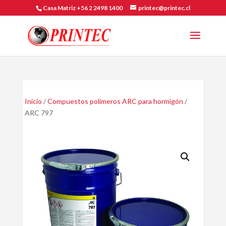
Casa Matriz +56 2 2498 1400
printec@printec.cl
Inicio
/
Compuestos polimeros ARC para hormigón
/
ARC 797