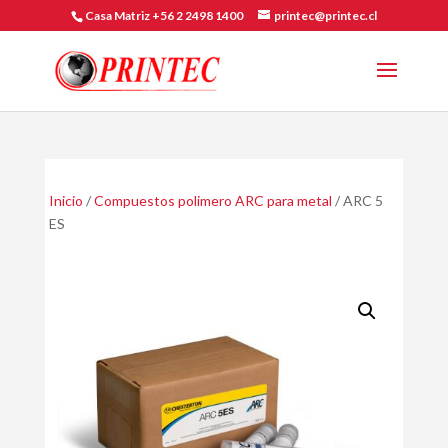
Casa Matriz +56 2 2498 1400
printec@printec.cl
Inicio
/
Compuestos polimero ARC para metal
/ ARC 5
ES