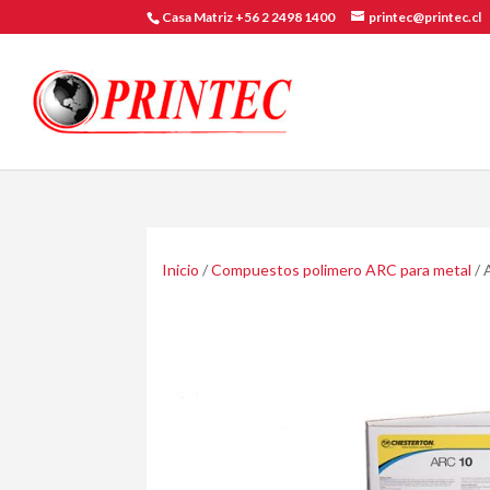
Casa Matriz +56 2 2498 1400
printec@printec.cl
Inicio
/
Compuestos polimero ARC para metal
/ 