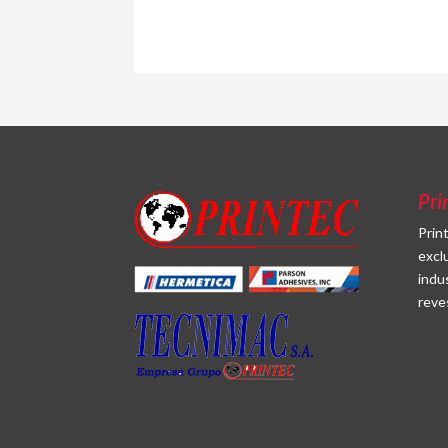
Pri
Prin
excl
indu
reve