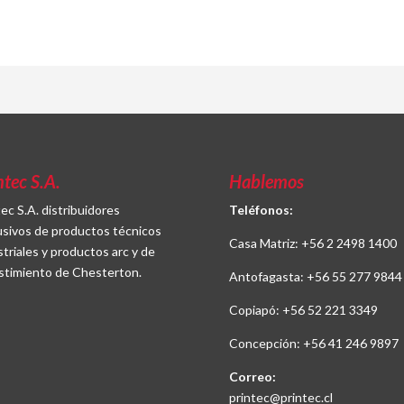
ntec S.A.
Hablemos
tec S.A. distribuidores
Teléfonos:
usivos de productos técnicos
Casa Matriz:
+56 2 2498 1400
striales y productos arc y de
stimiento de Chesterton.
Antofagasta:
+56 55 277 9844
Copiapó:
+56 52 221 3349
Concepción:
+56 41 246 9897
Correo:
printec@printec.cl