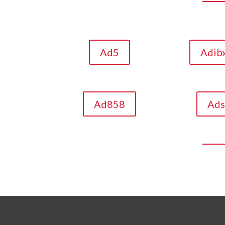
Ad5
Adib
Ad858
Ads