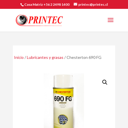
Casa Matriz +56 2 2498 1400
printec@printec.cl
Inicio
/
Lubricantes y grasas
/ Chesterton 690 FG