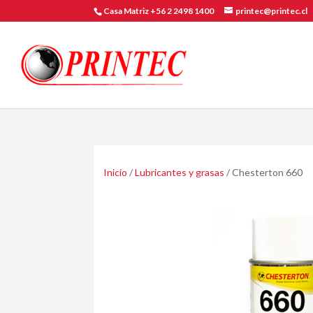
Casa Matriz +56 2 2498 1400
printec@printec.cl
Inicio
/
Lubricantes y grasas
/ Chesterton 660