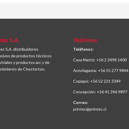
ntec S.A.
Hablemos
tec S.A. distribuidores
Teléfonos:
usivos de productos técnicos
Casa Matriz:
+56 2 2498 1400
striales y productos arc y de
stimiento de Chesterton.
Antofagasta:
+56 55 277 9844
Copiapó:
+56 52 221 3349
Concepción:
+56 41 246 9897
Correo:
printec@printec.cl