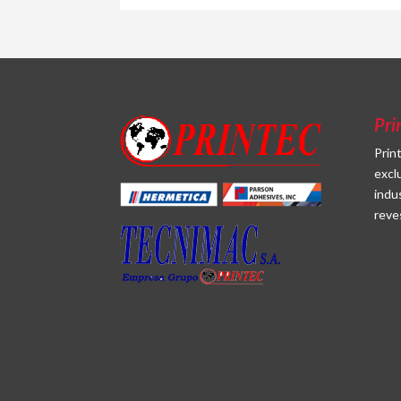
Pri
Prin
excl
indu
reve