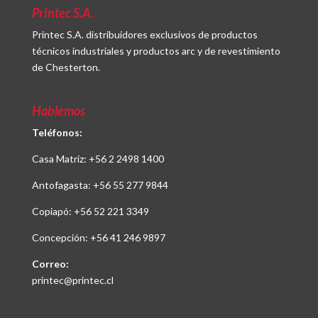
Printec S.A.
Printec S.A. distribuidores exclusivos de productos
técnicos industriales y productos arc y de revestimiento
de Chesterton.
Hablemos
Teléfonos:
Casa Matriz:
+56 2 2498 1400
Antofagasta:
+56 55 277 9844
Copiapó:
+56 52 221 3349
Concepción:
+56 41 246 9897
Correo:
printec@printec.cl